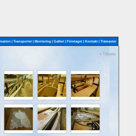
rmation
|
Transporter
|
Montering
|
Galleri
|
Företaget
|
Kontakt
|
Trämaster
« Tillbaka